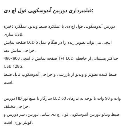
فیلمبرداری دوربین آندوسکوپی فول اچ دی:
دوربین آندوسکوپی فول اچ دی با عملکرد ضبط ویدیو، عملکرد ذخیره
سازی USB.
صفحه نمایش LCD 5 اینچی می تواند تصویر زنده را در هنگام عمل
جراحی نمایش دهد.
صفحه نمایش 5 اینچی 800×480 TFT LCD. حداکثر پشتیبانی از حافظه
USB 128G.
ضبط کننده تصویر و ویدئو از بازرسی و جراحی آندوسکوپ قابل ضبط
است.
دوربین HD سازگار با منبع نور LED 60 وات و 90 وات با توجه به نیازهای
جراحی مختلف.
ضبط ویدئو دوربین آندوسکوپی فول اچ دی شامل دوربین، سر دوربین و
کوپلر نوری است.