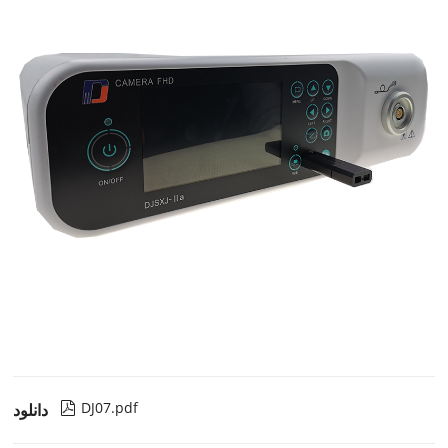
DJ07.pdf

دانلود