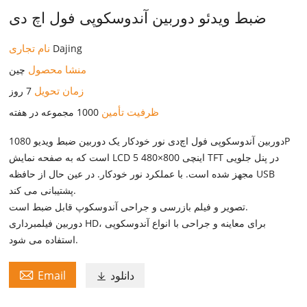
ضبط ویدئو دوربین آندوسکوپی فول اچ دی
نام تجاری
Dajing
منشا محصول
چین
زمان تحویل
7 روز
ظرفیت تأمین
1000 مجموعه در هفته
دوربین آندوسکوپی فول اچ‌دی نور خودکار یک دوربین ضبط ویدیو 1080P
است که به صفحه نمایش LCD 5 اینچی 800×480 TFT در پنل جلویی
مجهز شده است. با عملکرد نور خودکار. در عین حال از حافظه USB
پشتیبانی می کند.
تصویر و فیلم بازرسی و جراحی آندوسکوپ قابل ضبط است.
دوربین فیلمبرداری HD، برای معاینه و جراحی با انواع آندوسکوپی
استفاده می شود.

دانلود
Email
