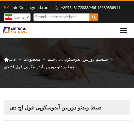

info@dajingmed.com
+867348172888/+86-15580836911


فارسی

To
>
سیستم دوربین آندوسکوپی بی سیم
>
محصولات
>
خانه

ضبط ویدئو دوربین آندوسکوپی فول اچ دی
ضبط ویدئو دوربین آندوسکوپی فول اچ دی