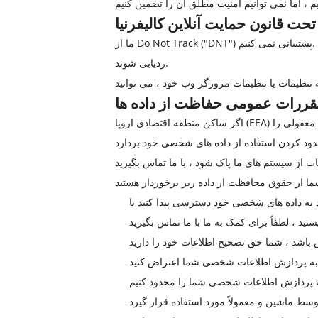
ما از Do Not Track ("DNT") پشتیبانی نمی کنیم. Do Not Track ترجیحی است که می توانید در مرورگر وب خود تنظیم کنید تا به وب سایت هایی اطلاع دهید که نمی خواهید
ردیابی شوند.
اگر ساکن منطقه اقتصادی اروپا (EEA) باشید ، از حقوق محافظت از داده خاصی برخوردار هستید. شرکت فناوری تجهیزات پزشکی هنگ یانگ داجینگ قصد دارد گام های معقولی را
 به داده های شخصی خود دسترسی پیدا کنید یا