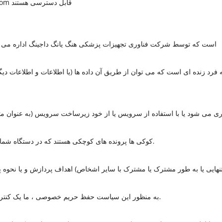
ضوابط ما وجود دارد و از طریق fa.dajingcare.com قابل دسترسی هستند
سرویس وب سایت fa.dajingcare.com است که توسط شرکت فناوری تجهیزات پزشکی هنگ یانگ داجینگ اداره م
د زنده ای است که می توان از طریق آن داده ها (یا اطلاعات و اطلاعات دیگری ک
کوکی ها پرونده های کوچکی هستند که در دستگاه شما ذخیره می شوند (رایانه یا دستگاه تلفن همراه).
به منظور این سیاست حفظ حریم خصوصی ، ما یک کنترل کننده اطلاعات داده های شخصی شما هستیم.