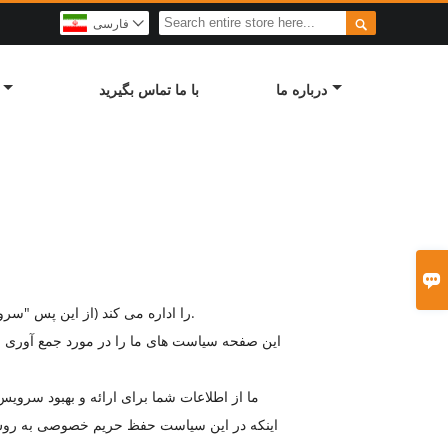

فارسی

درباره ما
با ما تماس بگیرید

شرکت فناوری تجهیزات پزشکی هنگ یانگ داجینگ ("ما" ، "ما" یا "خود") وب سایت hfa.dajingcare.com را اداره می کند (از این پس "سرویس" نامیده می شود).
این صفحه سیاست های ما را در مورد جمع آوری ، ا
ما از اطلاعات شما برای ارائه و بهبود سروی
اینکه در این سیاست حفظ حریم خصوصی به روش 