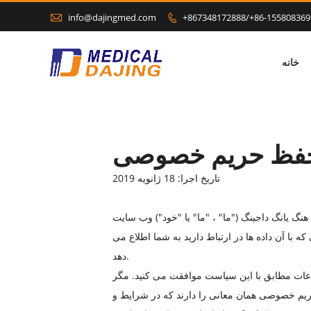

info@dajingmed.com
+867348172888/+86-155808369

خانه
فظ حریم خصوصی
تاریخ اجرا: 18 ژانویه 2019
با آن داده ها در ارتباط دارید به شما اطلاع می
دهد.
طلاعات مطابق با این سیاست موافقت می کنید. مگر
م خصوصی همان معانی را دارند که در شرایط و