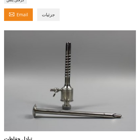

جزئیات
Email
تبادل حفاظت