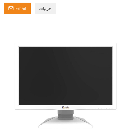

جزئیات
Email