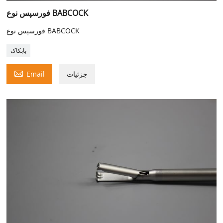
فورسپس نوع BABCOCK
فورسپس نوع BABCOCK
بابکاک

جزئیات
Email