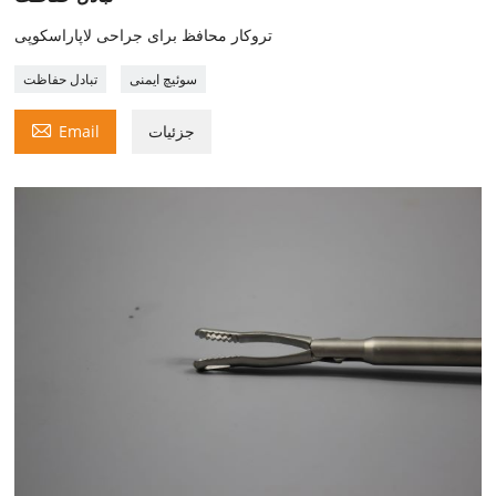
تروکار محافظ برای جراحی لاپاراسکوپی
سوئیچ ایمنی
تبادل حفاظت

جزئیات
Email