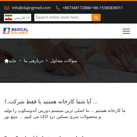

info@dajingmed.com
+867348172888/+86-15580836911


فارسی

To
سوالات متداول
>
دربارهی ما
>
خانه

1.آیا شما کارخانه هستید یا فقط شرکت ...
ما کارخانه هستیم ... ما اصلی ترین سیستم دوربین آندوسکوپ را تولید
می کنیم ， منبع نور LED و محصولات سری تسکین درد