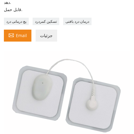
دهد.
قابل حمل.
درمان درد بافتی
تسکین کمردرد
پچ درمانی درد

جزئیات
Email