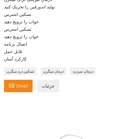
تولید اندورفین را تحریک کنید
تسکین استرس
خواب را ترویج دهید
تسکین استرس
خواب را ترویج دهید
اتصال برنامه
قابل حمل
کارکرد آسان
درمان سردرد
درمان میگرن
تسکین درد میگرن

جزئیات
Email