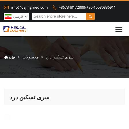

info@dajingmed.com
+867348172888/+86-15580836911


فارسی

To
سری تسکین درد
>
محصولات
>
خانه

سری تسکین درد