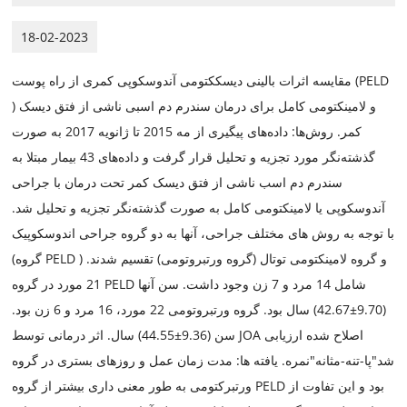
18-02-2023
مقایسه اثرات بالینی دیسککتومی آندوسکوپی کمری از راه پوست (PELD
) و لامینکتومی کامل برای درمان سندرم دم اسبی ناشی از فتق دیسک
کمر. روش‌ها: داده‌های پیگیری از مه 2015 تا ژانویه 2017 به صورت
گذشته‌نگر مورد تجزیه و تحلیل قرار گرفت و داده‌های 43 بیمار مبتلا به
سندرم دم اسب ناشی از فتق دیسک کمر تحت درمان با جراحی
آندوسکوپی یا لامینکتومی کامل به صورت گذشته‌نگر تجزیه و تحلیل شد.
با توجه به روش های مختلف جراحی، آنها به دو گروه جراحی اندوسکوپیک
(گروه PELD ) و گروه لامینکتومی توتال (گروه ورتبروتومی) تقسیم شدند.
21 مورد در گروه PELD شامل 14 مرد و 7 زن وجود داشت. سن آنها
(9.70±42.67) سال بود. گروه ورتبروتومی 22 مورد، 16 مرد و 6 زن بود.
سن (9.36±44.55) سال. اثر درمانی توسط JOA اصلاح شده ارزیابی
شد"پا-تنه-مثانه"نمره. یافته ها: مدت زمان عمل و روزهای بستری در گروه
ورتبرکتومی به طور معنی داری بیشتر از گروه PELD بود و این تفاوت از