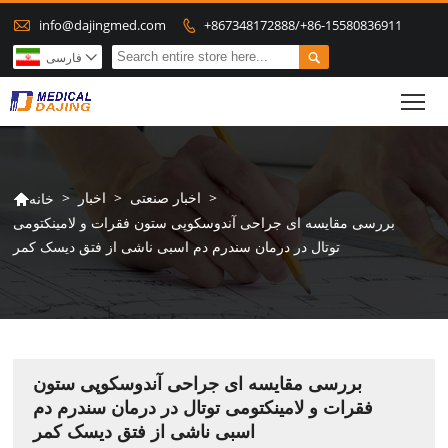

info@dajingmed.com
+867348172888/+86-15580836911


فارسی

To
>
اخبار صنعتی
>
اخبار
>
خانه

بررسی مقایسه ای جراحی آندوسکوپی ستون فقرات و لامینکتومی
توتال در درمان سندرم دم اسبی ناشی از فتق دیسک کمر
بررسی مقایسه ای جراحی آندوسکوپی ستون
فقرات و لامینکتومی توتال در درمان سندرم دم
اسبی ناشی از فتق دیسک کمر