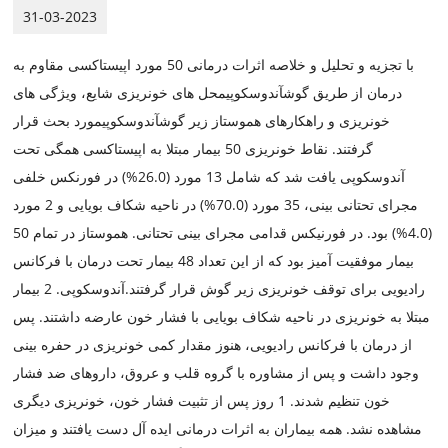
31-03-2023
با تجزیه و تحلیل و خلاصه اثرات درمانی 50 مورد اپیستاکسی مقاوم به
درمان از طریق گوش
آندوسکوپی
محل های خونریزی شایع، ویژگی های
خونریزی و راهکارهای هموستاز زیر گوش
آندوسکوپی
مورد بحث قرار
گرفتند. نقاط خونریزی 50 بیمار مبتلا به اپیستاکسی همگی تحت
آندوسکوپی یافت شد که شامل 13 مورد (26.0%) در فورنکس خلفی
مجرای تحتانی بینی، 35 مورد (70.0%) در ناحیه شکاف بویایی و 2 مورد
(4.0%) بود. در فورنیکس قدامی مجرای بینی تحتانی. هموستاز در تمام 50
بیمار موفقیت آمیز بود که از این تعداد 48 بیمار تحت درمان با فرکانس
رادیویی برای توقف خونریزی زیر گوش قرار گرفتند.
آندوسکوپی
. 2 بیمار
مبتلا به خونریزی در ناحیه شکاف بویایی با فشار خون عارضه داشتند. پس
از درمان با فرکانس رادیویی، هنوز مقدار کمی خونریزی در حفره بینی
وجود داشت و پس از مشاوره با گروه قلب و عروق، داروهای ضد فشار
خون تنظیم شدند. 1 روز پس از تثبیت فشار خون، خونریزی دیگری
مشاهده نشد. همه بیماران به اثرات درمانی ایده آل دست یافتند و میزان