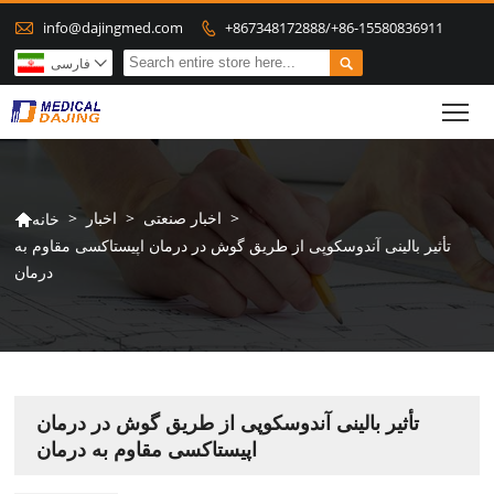

info@dajingmed.com
+867348172888/+86-15580836911


فارسی

To
>
اخبار صنعتی
>
اخبار
>
خانه

تأثیر بالینی آندوسکوپی از طریق گوش در درمان اپیستاکسی مقاوم به
درمان
تأثیر بالینی آندوسکوپی از طریق گوش در درمان
اپیستاکسی مقاوم به درمان